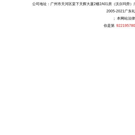
公司地址：广州市天河区棠下天辉大厦2楼2A01房（沃尔玛旁）广州国际金融城
2005-2021广
； 本网站法律
你是第
92219578