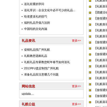
【礼航喜
送礼轻重的学问
【礼航喜
送礼常识：企业文化中必不可少的礼品...
【团建活
给老婆送礼的技巧
【放假通
福利礼品升值六法则
【礼航喜
中国结的文化内涵
【礼航喜
【礼航喜
礼品资讯
更多>>
【放假通知
【礼航喜
促销礼品找广州礼航
【放假通
礼航教您选购礼品
【礼航喜
礼航礼品专家教您蛇年春节如何送礼
【礼航喜
2013年U盘定制找广州礼航
【礼航喜
准备礼品应注意哪几个问题
【礼航喜
【礼航喜
网站信息
更多>>
【放假通知
updata....
【放假通知
【礼航喜
礼航公益
更多>>