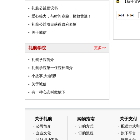
【新年贺
礼航公益倡议书
爱心接力，与时间赛跑，拯救黄潇！
礼航公益项目获得政府表彰
关于诚信
礼航学院
更多>>
礼航学院简介
礼航学院第一任院长简介
小故事,大道理!
关于诚信
有一种心态叫做放下
关于礼航
购物指南
关于支付
公司简介
订购方式
配送方式和时
企业文化
订购流程
旗下平台