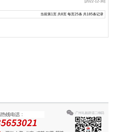
[2022-12-30]
当前第
1
页 共
8
页 每页
25
条 共
185
条记录