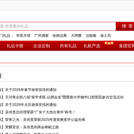
门礼品：
华美月饼
广州酒家
哈根达斯
大闸蟹
洁丽雅
迪士尼
礼品卡册
企业定制
所有礼品
礼航严选
集团官
告
知】关于2026年春节放假安排的通知
讯】天河青企联八组“探学求医·以牌会友”暨暨南大学穗华口腔医院参访交流活动
知】关于2026年元旦放假安排的通知
讯】吴传贵总经理荣获“广东十大杰出青年”称号！
讯】荣誉之光：吴传贵荣获2025年度奖教奖学公益先锋
讯】荣耀背后：吴传贵的商会奉献之路