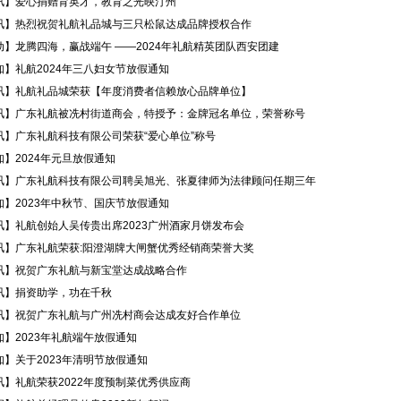
讯】爱心捐赠育英才，教育之光映汀州
讯】热烈祝贺礼航礼品城与三只松鼠达成品牌授权合作
动】龙腾四海，赢战端午 ——2024年礼航精英团队西安团建
知】礼航2024年三八妇女节放假通知
讯】礼航礼品城荣获【年度消费者信赖放心品牌单位】
讯】广东礼航被冼村街道商会，特授予：金牌冠名单位，荣誉称号
讯】广东礼航科技有限公司荣获“爱心单位”称号
】2024年元旦放假通知
讯】广东礼航科技有限公司聘吴旭光、张夏律师为法律顾问任期三年
知】2023年中秋节、国庆节放假通知
讯】礼航创始人吴传贵出席2023广州酒家月饼发布会
讯】广东礼航荣获:阳澄湖牌大闸蟹优秀经销商荣誉大奖
讯】祝贺广东礼航与新宝堂达成战略合作
讯】捐资助学，功在千秋
讯】祝贺广东礼航与广州冼村商会达成友好合作单位
】2023年礼航端午放假通知
】关于2023年清明节放假通知
讯】礼航荣获2022年度预制菜优秀供应商