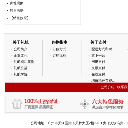
青蛙现象
鳄鱼法则
【鲇鱼效应】­
关于礼航
购物指南
关于支付
公司简介
订购方式
配送方式和时...
企业文化
订购流程
旗下平台
礼航成功案例
网银支付
礼航公益
支票支付
礼航学院
在线支付
增值税开票资...
公司介绍
|
联系我
公司地址：广州市天河区棠下天辉大厦2楼2A01房（沃尔玛旁）广州国际金融城