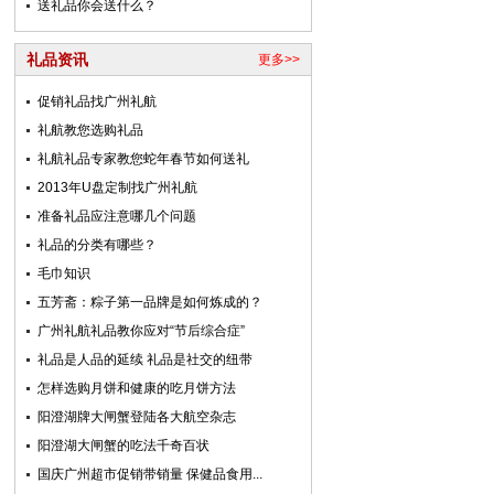
送礼品你会送什么？
礼品资讯
更多>>
促销礼品找广州礼航
礼航教您选购礼品
礼航礼品专家教您蛇年春节如何送礼
2013年U盘定制找广州礼航
准备礼品应注意哪几个问题
礼品的分类有哪些？
毛巾知识
五芳斋：粽子第一品牌是如何炼成的？
广州礼航礼品教你应对“节后综合症”
礼品是人品的延续 礼品是社交的纽带
怎样选购月饼和健康的吃月饼方法
阳澄湖牌大闸蟹登陆各大航空杂志
阳澄湖大闸蟹的吃法千奇百状
国庆广州超市促销带销量 保健品食用...