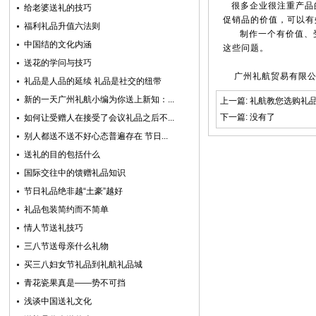
很多企业很注重产品的
给老婆送礼的技巧
促销品的价值，可以有
福利礼品升值六法则
制作一个有价值、受欢
中国结的文化内涵
这些问题。
送花的学问与技巧
广州礼航贸易有限公
礼品是人品的延续 礼品是社交的纽带
新的一天广州礼航小编为你送上新知：...
上一篇:
礼航教您选购礼
下一篇: 没有了
如何让受赠人在接受了会议礼品之后不...
别人都送不送不好心态普遍存在 节日...
送礼的目的包括什么
国际交往中的馈赠礼品知识
节日礼品绝非越“土豪”越好
礼品包装简约而不简单
情人节送礼技巧
三八节送母亲什么礼物
买三八妇女节礼品到礼航礼品城
青花瓷果真是——势不可挡
浅谈中国送礼文化