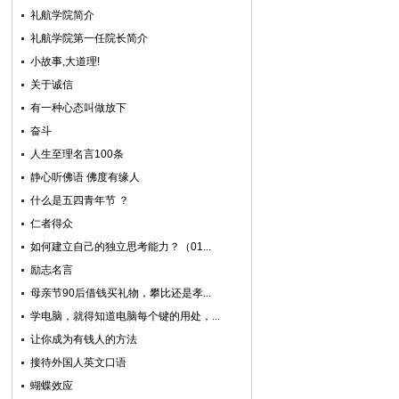
礼航学院简介
礼航学院第一任院长简介
小故事,大道理!
关于诚信
有一种心态叫做放下
奋斗
人生至理名言100条
静心听佛语 佛度有缘人
什么是五四青年节 ？
仁者得众
如何建立自己的独立思考能力？（01...
励志名言
母亲节90后借钱买礼物，攀比还是孝...
学电脑，就得知道电脑每个键的用处，...
让你成为有钱人的方法
接待外国人英文口语
蝴蝶效应