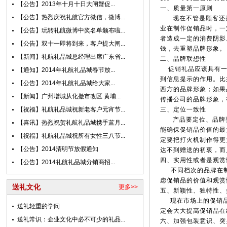
【公告】2013年十月十日大闸蟹促...
一、质量第一原则
【公告】热烈庆祝礼航官方微信，微博...
现在不管是顾客还是
业在制作促销品时，一
【公告】玩转礼航微博中奖名单颁布啦...
者造成一定的消费阴影
【公告】双十一即将到来，客户提大闸...
钱，去重塑品牌形象。
【新闻】礼航礼品城总经理出席广东省...
二、品牌联想性
促销礼品应该具有一定
【通知】2014年礼航礼品城春节放...
到信息提示的作用。比
【公告】2014年礼航礼品城给大家...
西方的品牌形象；如果
【新闻】广州增城从化撤市改区 黄埔...
传播公司的品牌形象，
【祝福】礼航礼品城祝新老客户元宵节...
三、定位一致性
产品要定位、品牌要
【喜讯】热烈祝贺礼航礼品城携手蓝月...
能确保促销品价值的最
【祝福】礼航礼品城祝所有女性三八节...
定要把打火机制作得更
【公告】2014清明节放假通知
达不到赠送的初衷，而
四、实用性或者是观赏
【公告】2014礼航礼品城分销商招...
不同档次的品牌在制
虑促销品的价值和观赏
送礼文化
更多>>
五、新颖性、独特性、
现在市场上的促销品
送礼轻重的学问
定会大大提高促销品在
送礼常识：企业文化中必不可少的礼品...
六、加强包装意识、突