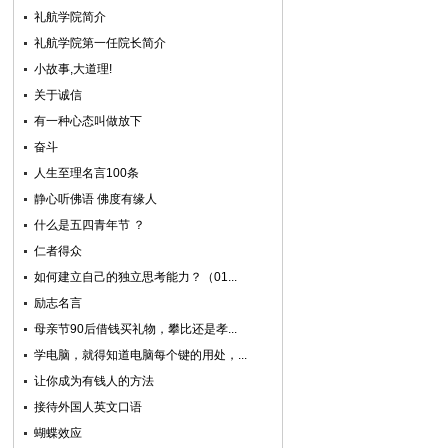
礼航学院简介
礼航学院第一任院长简介
小故事,大道理!
关于诚信
有一种心态叫做放下
奋斗
人生至理名言100条
静心听佛语 佛度有缘人
什么是五四青年节 ？
仁者得众
如何建立自己的独立思考能力？（01...
励志名言
母亲节90后借钱买礼物，攀比还是孝...
学电脑，就得知道电脑每个键的用处，...
让你成为有钱人的方法
接待外国人英文口语
蝴蝶效应