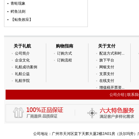
青蛙现象
鳄鱼法则
【鲇鱼效应】­
关于礼航
购物指南
关于支付
公司简介
订购方式
配送方式和时...
企业文化
订购流程
旗下平台
礼航成功案例
网银支付
礼航公益
支票支付
礼航学院
在线支付
增值税开票资...
公司介绍
|
联系我
公司地址：广州市天河区棠下天辉大厦2楼2A01房（沃尔玛旁）广州国际金融城