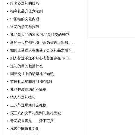
给老婆送礼的技巧
福利礼品升值六法则
中国结的文化内涵
送花的学问与技巧
礼品是人品的延续 礼品是社交的纽带
新的一天广州礼航小编为你送上新知：...
如何让受赠人在接受了会议礼品之后不...
别人都送不送不好心态普遍存在 节日...
送礼的目的包括什么
国际交往中的馈赠礼品知识
节日礼品绝非越“土豪”越好
礼品包装简约而不简单
情人节送礼技巧
三八节送母亲什么礼物
买三八妇女节礼品到礼航礼品城
青花瓷果真是——势不可挡
浅谈中国送礼文化