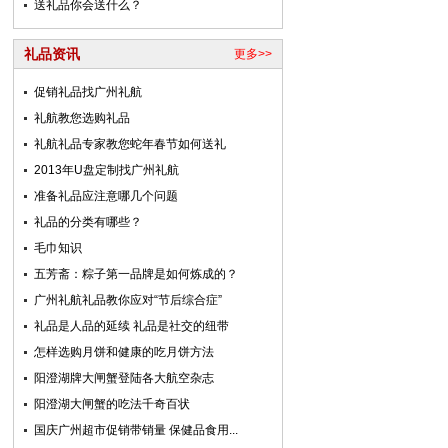
送礼品你会送什么？
礼品资讯
更多>>
促销礼品找广州礼航
礼航教您选购礼品
礼航礼品专家教您蛇年春节如何送礼
2013年U盘定制找广州礼航
准备礼品应注意哪几个问题
礼品的分类有哪些？
毛巾知识
五芳斋：粽子第一品牌是如何炼成的？
广州礼航礼品教你应对“节后综合症”
礼品是人品的延续 礼品是社交的纽带
怎样选购月饼和健康的吃月饼方法
阳澄湖牌大闸蟹登陆各大航空杂志
阳澄湖大闸蟹的吃法千奇百状
国庆广州超市促销带销量 保健品食用...